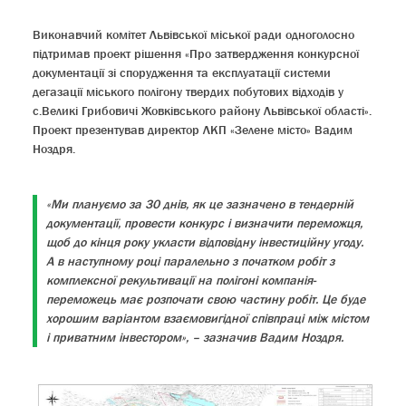
Виконавчий комітет Львівської міської ради одноголосно
підтримав проект рішення «Про затвердження конкурсної
документації зі спорудження та експлуатації системи
дегазації міського полігону твердих побутових відходів у
с.Великі Грибовичі Жовківського району Львівської області».
Проект презентував директор ЛКП «Зелене місто» Вадим
Ноздря.
«Ми плануємо за 30 днів, як це зазначено в тендерній
документації, провести конкурс і визначити переможця,
щоб до кінця року укласти відповідну інвестиційну угоду.
А в наступному році паралельно з початком робіт з
комплексної рекультивації на полігоні компанія-
переможець має розпочати свою частину робіт. Це буде
хорошим варіантом взаємовигідної співпраці між містом
і приватним інвестором», – зазначив Вадим Ноздря.