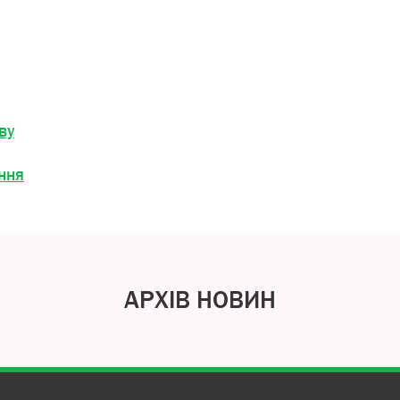
ву
ння
АРХІВ НОВИН