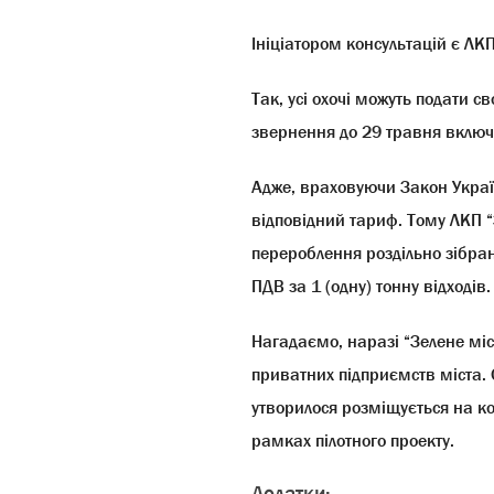
Ініціатор
ом
консультацій
є
ЛКП
Так, усі охочі можуть подати сво
звернення до 29
травня вклю
Адже, враховуючи Закон Україн
відповідний тариф. Тому ЛКП 
перероблення роздільно зібрани
ПДВ за 1 (одну) тонну відходів.
Нагадаємо, наразі “Зелене міс
приватних підприємств міста. 
утворилося розміщується на ко
рамках пілотного проекту.