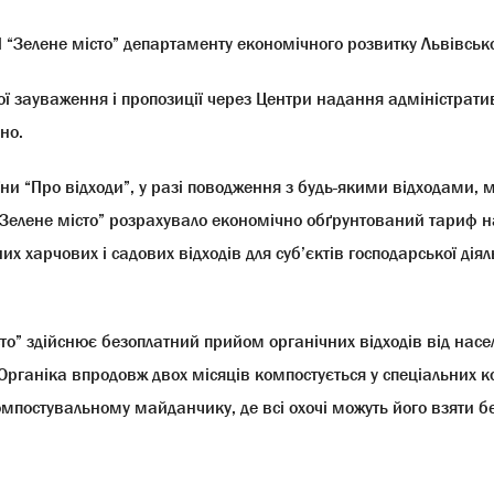
 “Зелене місто” департаменту економічного розвитку Львівсько
ї з
ауваження
і
пропозиції через Центри надання адміністратив
чно
.
и “Про відходи”, у разі поводження з будь-якими відходами, 
“Зелене місто” розрахувало економічно обґрунтований тариф н
х харчових і садових відходів для суб’єктів господарської діяль
то” здійснює безоплатний прийом органічних відходів від насе
Органіка впродовж двох місяців компостується у спеціальних к
мпостувальному майданчику, де всі охочі можуть його взяти б