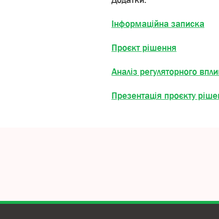
Додатки:
Інформаційна записка
Проєкт рішення
Аналіз регуляторного впли
Презентація проєкту ріше