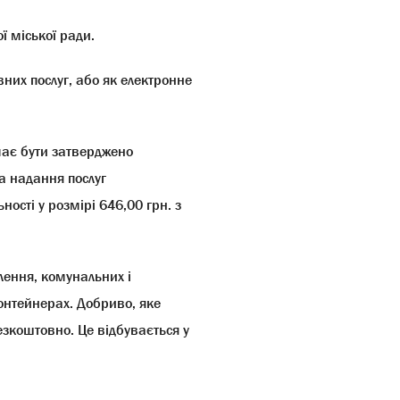
ї міської ради.
них послуг, або як електронне
має бути затверджено
а надання послуг
ності у розмірі 646,00 грн. з
лення, комунальних і
онтейнерах. Добриво, яке
езкоштовно. Це відбувається у