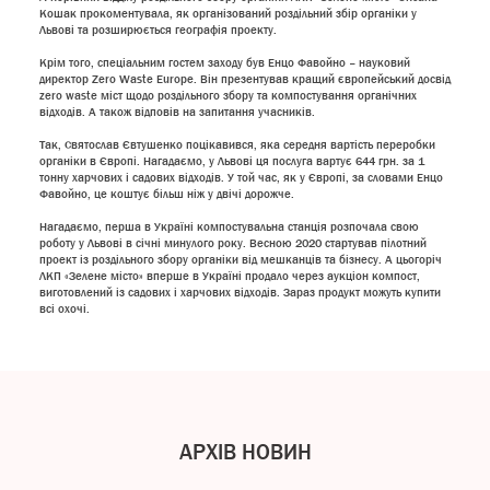
Кошак прокоментувала, як організований роздільний збір органіки у
Львові та розширюється географія проекту.
Крім того, спеціальним гостем заходу був Енцо Фавойно – науковий
директор Zero Waste Europe. Він презентував кращий європейський досвід
zero waste міст щодо роздільного збору та компостування органічних
відходів. А також відповів на запитання учасників.
Так, Святослав Євтушенко поцікавився, яка середня вартість переробки
органіки в Європі. Нагадаємо, у Львові ця послуга вартує 644 грн. за 1
тонну харчових і садових відходів. У той час, як у Європі, за словами Енцо
Фавойно, це коштує більш ніж у двічі дорожче.
Нагадаємо, перша в Україні компостувальна станція розпочала свою
роботу у Львові в січні минулого року. Весною 2020 стартував пілотний
проект із роздільного збору органіки від мешканців та бізнесу. А цьогоріч
ЛКП «Зелене місто» вперше в Україні продало через аукціон компост,
виготовлений із садових і харчових відходів. Зараз продукт можуть купити
всі охочі.
АРХІВ НОВИН