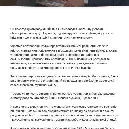
Як налагоджують роздільний збір і компостують органіку у Львові –
обговорили сьогодні, 17 травня, під час круглого столу. Захід відбувся за
ініціативи Zero Waste Lviv і сприяння ЛКП «Зелене місто».
Участь в обговоренні взяли представники міської ради, ЛКП «Зелене
Місто», управління поводження з відходами, компаній-перевізників, ОСББ,
управляючих компаній, супермаркетів, ресторанів, районних
адміністрацій і громадських організацій. Вони поділилися досвідом та
викликами, які виникають на різних етапах впровадження системи
роздільного збору та компостування органічних відходів.
За словами першого заступника міського голови Андрія Москаленка, Львів
став першим містом в Україні, який за продаж перероблених харчових і
садових відходів отримав кошти.
– Зараз у нас стоїть завдання на основі сортування органіки відпрацювати
систему роздільного збору й інших видів відходів, – додав він.
У свою чергу директор ЛКП «Зелене місто» Святослав Євтушенко розповів,
які виклики стояли перед підприємством на шляху до реалізації проекту
роздільного збору та компостування органіки. А також акцентував увагу на
технологічних та економічних показниках роботи компостувальної станції.
А керівник відділу роздільного збору органіки ЛКП «Зелене місто» Оксана