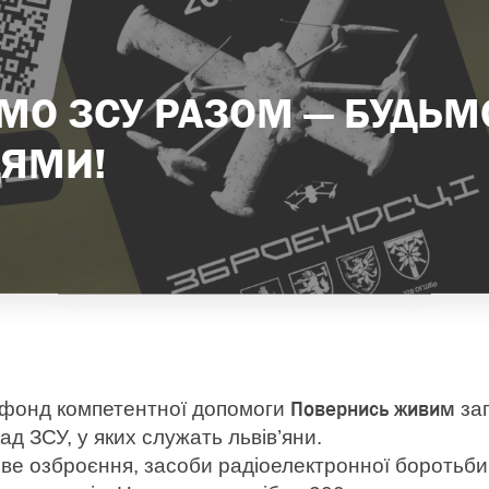
О ЗСУ РАЗОМ — БУДЬМ
ЯМИ!
Повернись живим
фонд компетентної допомоги
зап
ад ЗСУ, у яких служать львів’яни.
ве озброєння, засоби радіоелектронної боротьби, 