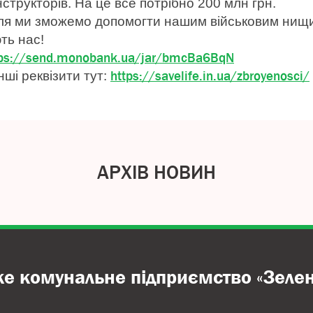
структорів. На це все потрібно 200 млн грн.
я ми зможемо допомогти нашим військовим нищи
ть нас!
tps://send.monobank.ua/jar/bmcBa6BqN
https://savelife.in.ua/zbroyenosci/
нші реквізити тут:
АРХІВ НОВИН
ке комунальне підприємство «Зелен