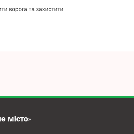
ти ворога та захистити
е місто»