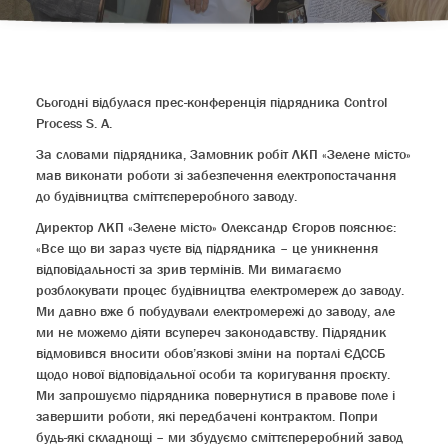
Сьогодні відбулася прес-конференція підрядника Control
Process S. A.
За словами підрядника, Замовник робіт ЛКП «Зелене місто»
мав виконати роботи зі забезпечення електропостачання
до будівництва сміттєпереробного заводу.
Директор ЛКП «Зелене місто» Олександр Єгоров пояснює:
«Все що ви зараз чуєте від підрядника – це уникнення
відповідальності за зрив термінів. Ми вимагаємо
розблокувати процес будівництва електромереж до заводу.
Ми давно вже б побудували електромережі до заводу, але
ми не можемо діяти всупереч законодавству. Підрядник
відмовився вносити обов’язкові зміни на порталі ЄДССБ
щодо нової відповідальної особи та коригування проєкту.
Ми запрошуємо підрядника повернутися в правове поле і
завершити роботи, які передбачені контрактом. Попри
будь-які складнощі – ми збудуємо сміттєпереробний завод