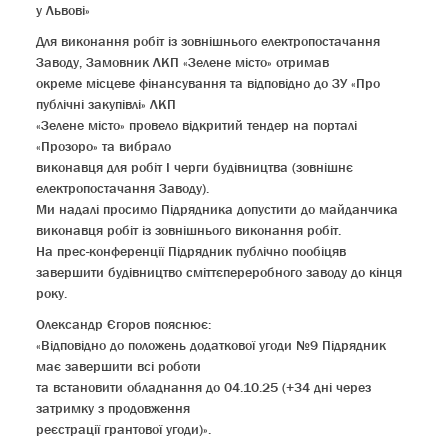
у Львові»
Для виконання робіт із зовнішнього електропостачання
Заводу, Замовник ЛКП «Зелене місто» отримав
окреме місцеве фінансування та відповідно до ЗУ «Про
публічні закупівлі» ЛКП
«Зелене місто» провело відкритий тендер на порталі
«Прозоро» та вибрало
виконавця для робіт І черги будівництва (зовнішнє
електропостачання Заводу).
Ми надалі просимо Підрядника допустити до майданчика
виконавця робіт із зовнішнього виконання робіт.
На прес-конференції Підрядник публічно пообіцяв
завершити будівництво сміттєпереробного заводу до кінця
року.
Олександр Єгоров пояснює:
«Відповідно до положень додаткової угоди №9 Підрядник
має завершити всі роботи
та встановити обладнання до 04.10.25 (+34 дні через
затримку з продовження
реєстрації грантової угоди)».