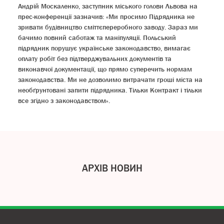
Андрій Москаленко, заступник міського голови Львова на
прес-конференції зазначив: «Ми просимо Підрядника не
зривати будівництво сміттєпереробного заводу. Зараз ми
бачимо повний саботаж та маніпуляції. Польський
підрядник порушує українське законодавство, вимагає
оплату робіт без підтверджувальних документів та
виконавчої документації, що прямо суперечить нормам
законодавства. Ми не дозволимо витрачати гроші міста на
необґрунтовані запити підрядника. Тільки Контракт і тільки
все згідно з законодавством».
АРХІВ НОВИН