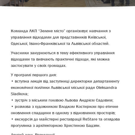
Команда ЛКП “Зелене місто” організовує навчання з
управління відходами для представників Київської,
Одеської, Івано-Франківської та Львівської областей.
Учасники занурюються в тему ефективного управління
відходами та вивчають практичні підходи, які можна
застосувати у своїх громадах.
У програмі першого дня:
• вступна лекція від заступниці директорки департаменту
економічної політики Львівської міської ради Oleksandra
Sladkova;
• зустріч з міським головою Львова Андрієм Садовим;
• розмова з художником Влодком Костирком про етичне
оновлення спадщини в одному з відновлених просторів;
• екскурсія до майстерні реставрації ReStare та оглядова
прогулянка з архітекторкою Христиною Бадзян.
Другий день Резиденції.