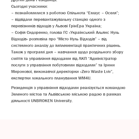
Сьогодні учасники:
– познайомилися з роботою Спільнота “Емаус – Оселя”;
– відвідали перевантажувальну станцію одного з
перевізників відходів у Львові ГрінЕра Україна;
– Софія Сидоренко, голова ГС «Український Альянс Нуль
Відходів» розповіла про “Місто Нуль Відходів” – від
системного аналізу до імплементації практичних рішень.
Також у програмі дня – навчання щодо роздільного збору
сміття та управління відходами від ЛКП “Адміністратор
послуги з управління побутовими відходами” та Ірини
Миронової, виконавчої директорки «Zero Waste Lviv”,
експертки локального планування WM4U.
Резиденція з управління відходами реалізується командою
Зеленого містоа та Львівською міською радою в рамках
діяльності UNBROKEN University.