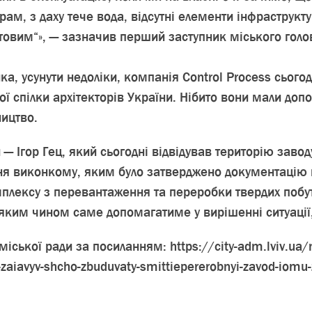
ам, з даху тече вода, відсутні елементи інфраструкту
овим“», — зазначив перший заступник міського голо
а, усунути недоліки, компанія Control Process сьогод
ї спілки архітекторів України. Нібито вони мали допо
ицтво.
и — Ігор Гец, який сьогодні відвідував територію зав
я виконкому, яким було затверджено документацію н
плексу з перевантаження та переробки твердих побуто
 яким чином саме допомагатиме у вирішенні ситуації,
 міської ради за посиланням: https://city-adm.lviv.ua
k-zaiavyv-shcho-zbuduvaty-smittiepererobnyi-zavod-iomu-z