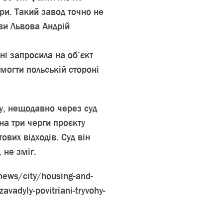
ри. Такий завод точно не
ви Львова Андрій
ні запросила на об’єкт
могти польській стороні
оду, нещодавно через суд
а три черги проєкту
вих відходів. Суд він
 не зміг.
/news/city/housing-and-
avadyly-povitriani-tryvohy-