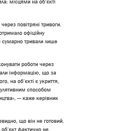
ла: місцями на об’єкті
 через повітряні тривоги.
 отримало офіційну
ас сумарно тривали лише
конувати роботи через
мали інформацію, що за
о, на об’єкті є укриття,
іпулятивним способом
ицтва», — каже керівник
евидно, що він не готовий.
 об’єкт фактично не