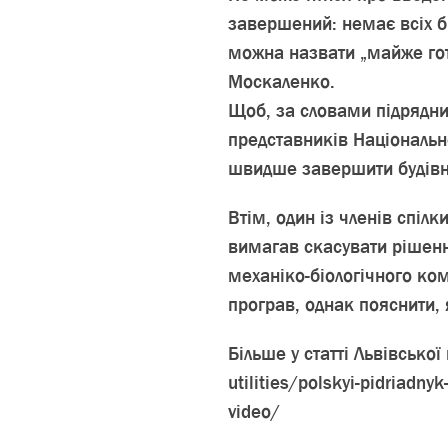
завершений: немає всіх бр
можна назвати „майже гот
Москаленко.
Щоб, за словами підрядник
представників Національно
швидше завершити будівн
Втім, один із членів спілк
вимагав скасувати рішенн
механіко-біологічного ком
програв, однак пояснити,
Більше у статті Львівської
utilities/polskyi-pidriadny
video/