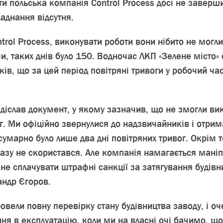
ти польська компанія Control Process досі не заверши
ладнання відсутня.
rol Process, виконувати роботи вони нібито не могли
и, таких днів було 150. Водночас ЛКП «Зелене місто»
ків, що за цей період повітряні тривоги у робочий ч
адіслав документ, у якому зазначив, що не змогли ви
ог. Ми офіційно звернулися до надзвичайників і отри
умарно було лише два дні повітряних тривог. Окрім тог
азу не скористався. Але компанія намагається ман
 не сплачувати штрафні санкції за затягування будівн
андр Єгоров.
овели повну перевірку стану будівництва заводу, і оч
ня в експлуатацію, коли ми на власні очі бачимо, що