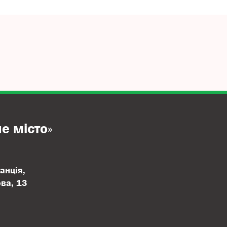
е місто»
анція,
ова, 13