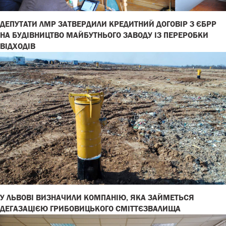
ДЕПУТАТИ ЛМР ЗАТВЕРДИЛИ КРЕДИТНИЙ ДОГОВІР З ЄБРР
НА БУДІВНИЦТВО МАЙБУТНЬОГО ЗАВОДУ ІЗ ПЕРЕРОБКИ
ВІДХОДІВ
У ЛЬВОВІ ВИЗНАЧИЛИ КОМПАНІЮ, ЯКА ЗАЙМЕТЬСЯ
ДЕГАЗАЦІЄЮ ГРИБОВИЦЬКОГО СМІТТЄЗВАЛИЩА