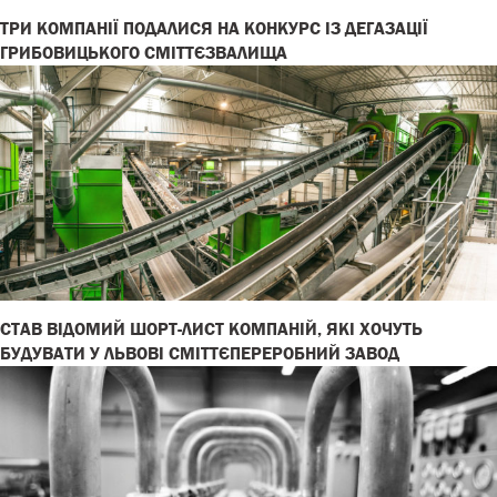
ТРИ КОМПАНІЇ ПОДАЛИСЯ НА КОНКУРС ІЗ ДЕГАЗАЦІЇ
ГРИБОВИЦЬКОГО СМІТТЄЗВАЛИЩА
СТАВ ВІДОМИЙ ШОРТ-ЛИСТ КОМПАНІЙ, ЯКІ ХОЧУТЬ
БУДУВАТИ У ЛЬВОВІ СМІТТЄПЕРЕРОБНИЙ ЗАВОД